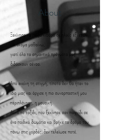
About
Ξεκίνησα να παίζω κιθάρα σε ηλικία έξι ετών
και ακόμα μαθαίνω,
γιατί όλα τα σημαντικά πράγματα μας
διδάσκουν αέναα.
Από εκείνη τη στιγμή, τίποτα δεν θα ήταν το
ίδιο μιας και άρχισε η πιο συναρπαστική μου
περιπλάνηση, η μουσική.
Αυτό το ταξίδι, που ξεκίνησε σαν παιχνίδι σε
ένα παιδικό δωμάτιο και βρήκε το δρόμο του
πάνω στις χορδές, δεν τελείωσε ποτέ.