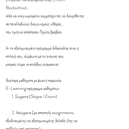
Rockschool,
αλλά και αναγνωρισμένοι συμμετέχοντες και διακριθέντες
σε πανελλαδικούς διαγωνισμούς κιθάρας,
που τιμητικά απέσπασαν Πρώτα βραβεία.
Αν το εξατομικευμένο πρόγραμμα διδασκαλίας είναι η
επιλογή σου, σύμφωνα με τις ανάγκες σου,
μπορείς τώρα να επιλέξεις ανάμεσα σε:
Ιδιαίτερα μαθήματα με φυσική παρουσία.
E-Learning πρόγραμμα μαθημάτων:
1. Σύγχρονα (Skype / Zoom)
2. Ασύγχρονα (με αποστολή assignments,
εξειδικευμένης και εξατομικευμένης δηλαδή ύλης και
επίβλεψη από απόσταση)