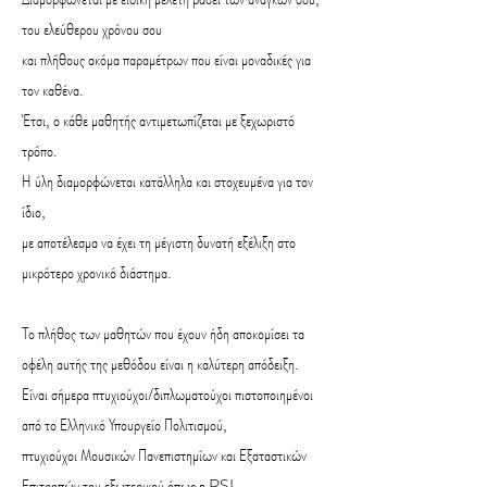
του ελεύθερου χρόνου σου
και πλήθους ακόμα παραμέτρων που είναι μοναδικές για
τον καθένα.
Έτσι, ο κάθε μαθητής αντιμετωπίζεται με ξεχωριστό
τρόπο.
Η ύλη διαμορφώνεται κατάλληλα και στοχευμένα για τον
ίδιο,
με αποτέλεσμα να έχει τη μέγιστη δυνατή εξέλιξη στο
μικρότερο χρονικό διάστημα.
Το πλήθος των μαθητών που έχουν ήδη αποκομίσει τα
οφέλη αυτής της μεθόδου είναι η καλύτερη απόδειξη.
Είναι σήμερα πτυχιούχοι/διπλωματούχοι πιστοποιημένοι
από το Ελληνικό Υπουργείο Πολιτισμού,
πτυχιούχοι Μουσικών Πανεπιστημίων και Εξαταστικών
Επιτροπών του εξωτερικού όπως η RSL-