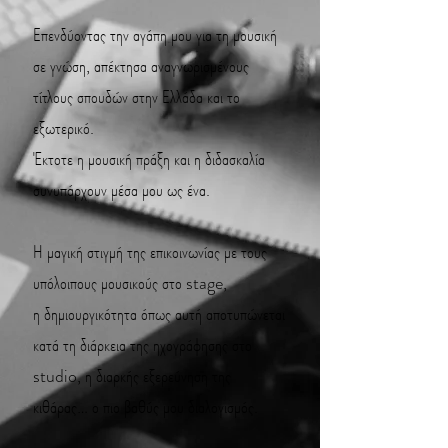
Επενδύοντας την αγάπη μου για τη μουσική
σε γνώση, απέκτησα αναγνωρισμένους
τίτλους σπουδών στην Ελλάδα και το
εξωτερικό.
Έκτοτε η μουσική πράξη και η διδασκαλία
συνυπάρχουν μέσα μου ως ένα.
Η μαγική στιγμή της επικοινωνίας με τους
υπόλοιπους μουσικούς στο stage,
η δημιουργικότητα όπως αυτή αποτυπώνεται
κατά τη διάρκεια της ηχογράφησης στο
studio, η διαρκής εξερεύνηση της
κιθάρας… ο πιο βαθύς μου διαλογισμός.