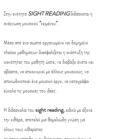
Στην ενότητα
SIGHT READING
διδάσκεται η
ανάγνωση μουσικού
"
κειμένου
"
.
Μέσα από ένα σωστά οργανωμένο και δομημένο
πλαίσιο μαθημάτων διασφαλίζεται η ανάπτυξη της
ικανότητας του μαθητή ώστε, να διαβάζει άνετα και
αβίαστα, να επικοινωνεί με άλλους μουσικούς, να
αποκωδικοποιεί ένα μουσικό έργο, να καταγράφει
εύκολα τις μουσικές του ιδέες.
Η διδασκαλία του
sight reading,
ειδικά με άξονα
την κιθάρα, αποτελεί μια θεμελιώδη γνώση για
όλους τους κιθαρίστες
σε όποιο επίπεδο κι αν βρίσκονται, προκειμένου να