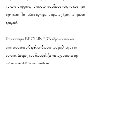
πάνω στο όργανο, το σωστό κούρδισμά του, το κράτημα
της πένας. Το πρώτο άγγιγμα, ο πρώτος ήχος, το πρώτο
τραγούδι!
Στην ενότητα BEGINNERS εδραιώνεται και
αναπτύσσεται ο θεμέλιος δεσμός του μαθητή με το
όργανο. Δεσμός που διασφαλίζει και ισχυροποιεί την
μελλοντική εξέλιξη του μαθητή.
Μέσα από εμπειρία χρόνων, η διδασκαλία της ενότητας
BEGINNERS δομήθηκε ώστε να εξασφαλίζει τη
γρήγορη απόδοση του αρχάριου μαθητή αλλά και εκείνου
που κατέχει μια αποσπασματική γνώση του οργάνου. Η
εξειδικευμένη μεθοδολογία προάγει στοχευμένα, με
μοναδικό τρόπο, το αβίαστο, φυσικό και ξεκούραστο
παίξιμο και δημιουργεί τις τεχνικές βάσεις προκειμένου να