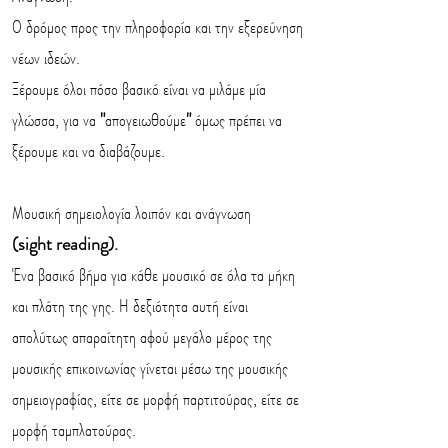
Ο δρόμος προς την πληροφορία και την εξερεύνηση
νέων ιδεών.
Ξέρουμε όλοι πόσο βασικό είναι να μιλάμε μία
γλώσσα, για να
"
απογειωθούμε
"
όμως πρέπει να
ξέρουμε και να διαβάζουμε.
Μουσική σημειολογία λοιπόν και ανάγνωση
(sight reading).
Ένα βασικό βήμα για κάθε μουσικό σε όλα τα μήκη
και πλάτη της γης. Η δεξιότητα αυτή είναι
απολύτως απαραίτητη αφού μεγάλο μέρος της
μουσικής επικοινωνίας γίνεται μέσω της μουσικής
σημειογραφίας, είτε σε μορφή παρτιτούρας, είτε σε
μορφή ταμπλατούρας.