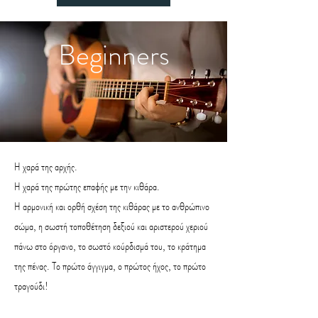
Beginners
Η χαρά της αρχής.
Η χαρά της πρώτης επαφής με την κιθάρα.
Η αρμονική και ορθή σχέση της κιθάρας με το ανθρώπινο
σώμα, η σωστή τοποθέτηση δεξιού και αριστερού χεριού
πάνω στο όργανο, το σωστό κούρδισμά του, το κράτημα
της πένας. Το πρώτο άγγιγμα, ο πρώτος ήχος, το πρώτο
τραγούδι!