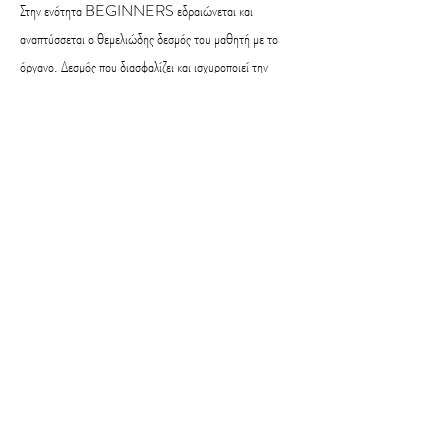
Στην ενότητα BEGINNERS εδραιώνεται και
αναπτύσσεται ο θεμελιώδης δεσμός του μαθητή με το
όργανο. Δεσμός που διασφαλίζει και ισχυροποιεί την
μελλοντική εξέλιξη του μαθητή.
Μέσα από εμπειρία χρόνων, η διδασκαλία της ενότητας
BEGINNERS δομήθηκε ώστε να εξασφαλίζει τη
γρήγορη απόδοση του αρχάριου μαθητή αλλά και εκείνου
που κατέχει μια αποσπασματική γνώση του οργάνου. Η
εξειδικευμένη μεθοδολογία προάγει στοχευμένα, με
μοναδικό τρόπο, το αβίαστο, φυσικό και ξεκούραστο
παίξιμο και δημιουργεί τις τεχνικές βάσεις προκειμένου να
μπορεί ο μαθητής να κατακτήσει μελλοντικά όποιο επίπεδο
εκείνος επιθυμεί.
*Η ενότητα αυτή αποτελεί προϋπόθεση προκειμένου ο