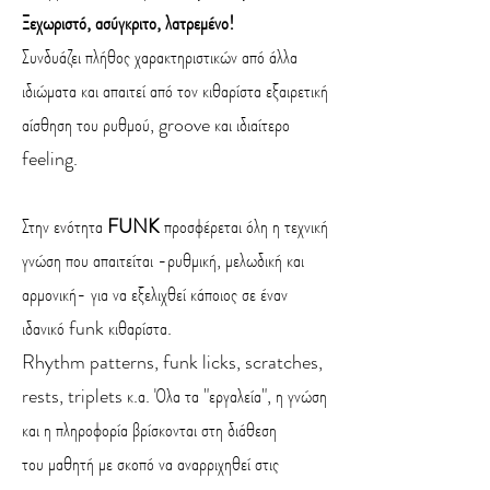
Ξεχωριστό, ασύγκριτο, λατρεμένο!
Συνδυάζει πλήθος χαρακτηριστικών από άλλα
ιδιώματα και απαιτεί από τον κιθαρίστα εξαιρετική
αίσθηση του ρυθμού, groove και ιδιαίτερο
feeling.
Στην ενότητα
FUNK
προσφέρεται όλη η τεχνική
γνώση που απαιτείται -ρυθμική, μελωδική και
αρμονική- για να εξελιχθεί κάποιος σε έναν
ιδανικό funk κιθαρίστα.
Rhythm patterns, funk licks, scratches,
rests, triplets κ.α. Όλα τα "εργαλεία", η γνώση
και η πληροφορία βρίσκονται στη διάθεση
του μαθητή με σκοπό να αναρριχηθεί στις