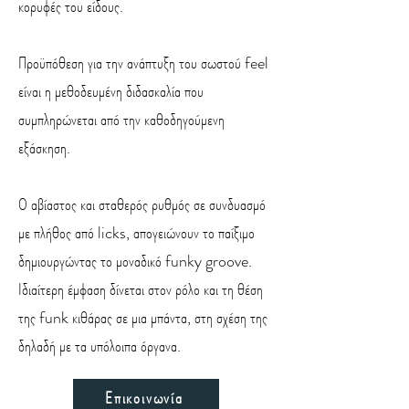
κορυφές του είδους.
Προϋπόθεση για την ανάπτυξη του σωστού feel
είναι η μεθοδευμένη διδασκαλία που
συμπληρώνεται από την καθοδηγούμενη
εξάσκηση.
Ο αβίαστος και σταθερός ρυθμός σε συνδυασμό
με πλήθος από licks, απογειώνουν το παίξιμο
δημιουργώντας το μοναδικό funky groove.
Ιδιαίτερη έμφαση δίνεται στον ρόλο και τη θέση
της funk κιθάρας σε μια μπάντα, στη σχέση της
δηλαδή με τα υπόλοιπα όργανα.
Επικοινωνία