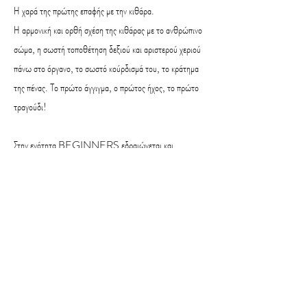
Η χαρά της πρώτης επαφής με την κιθάρα.
Η αρμονική και ορθή σχέση της κιθάρας με το ανθρώπινο
σώμα, η σωστή τοποθέτηση δεξιού και αριστερού χεριού
πάνω στο όργανο, το σωστό κούρδισμά του, το κράτημα
της πένας. Το πρώτο άγγιγμα, ο πρώτος ήχος, το πρώτο
τραγούδι!
Στην ενότητα BEGINNERS εδραιώνεται και
αναπτύσσεται ο θεμελιώδης δεσμός του μαθητή με το
όργανο. Δεσμός που διασφαλίζει και ισχυροποιεί την
μελλοντική εξέλιξη του μαθητή.
Μέσα από εμπειρία χρόνων, η διδασκαλία της ενότητας
BEGINNERS δομήθηκε ώστε να εξασφαλίζει τη
γρήγορη απόδοση του αρχάριου μαθητή αλλά και εκείνου
που κατέχει μια αποσπασματική γνώση του οργάνου. Η