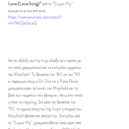
Love (Love Song)”
 από το “Super Fly” 
σίγουρα είναι ένα από αυτά.
https://www.youtube.com/watch?
v=vTWZ2e0sLaQ
Με την εξέλιξη του hip hop άλλαξε και ο τρόπος με 
τον οποίο χρησιμοποιούνταν τα samples κομματιών 
του Mayfield. Τις δεκαετίες του ’80 και του ’90 
οι παραγωγοί όπως ο Dr.Dre και ο Pete Rock 
χρησιμοποιούσαν τα beats του Mayfield σαν τη 
βάση των κομματιών που έφτιαχναν, πάνω στην οποία 
γινόταν το rapping. Στα μέσα της δεκαετίας του 
’90, τη «χρυσή εποχή του hip hop» η επιρροή του 
Mayfield έφτασε στο απόγειό της. Samples από 
το “Super Fly” χρησιμοποιήθηκαν κατά κόρον από 