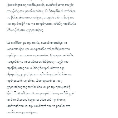
φυσικότητα τις περιθωριακές, αμφιλεγόμενες πτυχές 
της ζωής στις μεγαλουπόλεις. Ο Mayfield κατάφερε 
να βάλει μέσα στους στίχους στοιχεία από τη ζωή του 
και την άποψή του για τα πράγματα, καθώς παράλληλα 
έδινε ζωή στους χαρακτήρες.
Σε αντίθεση με την ταινία, σωστά αποφεύγει να 
ωραιοποιήσει και να εκμεταλλευτεί τα θέματα του 
εγκλήματος και των ναρκωτικών. Χρησιμοποιεί κάθε 
τραγούδι για να εστιάσει σε διάφορες πτυχές του 
προβλήματος που ο ίδιος θεωρεί μάστιγα της 
Αμερικής, χωρίς όμως να ηθικολογεί, απλά λέει τα 
πράγματα όπως είναι, τόσο σχετικά με τους 
χαρακτήρες της ταινίας όσο και με την πραγματική 
ζωή. Τα «μαθήματα» που μπορεί κάποιος να διδαχτεί 
από το άλμπουμ έρχονται μέσα από την έντονη 
αφήγησή του και την ικανότητά του να μπαίνει στο 
μυαλό των χαρακτήρων.