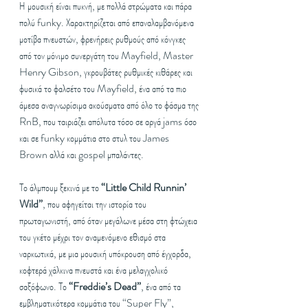
Η μουσική είναι πυκνή, με πολλά στρώματα και πάρα 
πολύ funky. Χαρακτηρίζεται από επαναλαμβανόμενα 
μοτίβα πνευστών, φρενήρεις ρυθμούς από κόνγκες 
από τον μόνιμο συνεργάτη του Mayfield, Master 
Henry Gibson, γκρουβάτες ρυθμικές κιθάρες και 
φυσικά το φαλσέτο του Mayfield, ένα από τα πιο 
άμεσα αναγνωρίσιμα ακούσματα από όλο το φάσμα της 
RnB, που ταιριάζει απόλυτα τόσο σε αργά jams όσο 
και σε funky κομμάτια στο στυλ του James 
Brown αλλά και gospel μπαλάντες.
Το άλμπουμ ξεκινά με το 
“Little Child Runnin’ 
Wild”
, που αφηγείται την ιστορία του 
πρωταγωνιστή, από όταν μεγάλωνε μέσα στη φτώχεια 
του γκέτο μέχρι τον αναμενόμενο εθισμό στα 
ναρκωτικά, με μια μουσική υπόκρουση από έγχορδα, 
κοφτερά χάλκινα πνευστά και ένα μελαγχολικό 
σαξόφωνο. Το 
“Freddie’s Dead”
, ένα από τα 
εμβληματικότερα κομμάτια του “Super Fly”, 