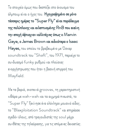
Το στοιχείο όμως που δεσπόζει στο άκουσμα του 
άλμπουμ είναι ο ήχος του. 
Ηχογραφημένο σε μόνο 
τέσσερις ημέρες το “Super Fly” είναι παράδειγμα 
της πολύπλοκης και εκλεπτυσμένης RnB που εκείνη 
την εποχή έφτιαχναν καλλιτέχνες όπως ο Marvin 
Gaye, ο James Brown και ειδικότερα ο Isaac 
Hayes,
 του οποίου το βραβευμένο με Όσκαρ 
soundtrack του “Shaft”, του 1971, περιείχε το 
συνδυασμό funky ρυθμού και πλούσιας 
ενορχήστρωσης που ήταν η βασική επιρροή του 
Mayfield. 
Με τα βαριά, σκοτεινά grooves, τη χαρακτηριστική 
κιθάρα με wah-wah και τα αιχμηρά πνευστά, το 
“Super Fly” ξεκίνησε ένα ολόκληρο μουσικό είδος, 
το “Blaxploitation Soundtrack” και επηρέασε 
σχεδόν όλους, από τραγουδιστές της soul μέχρι 
συνθέτες της τηλεόρασης, για τις επόμενες δεκαετίες. 