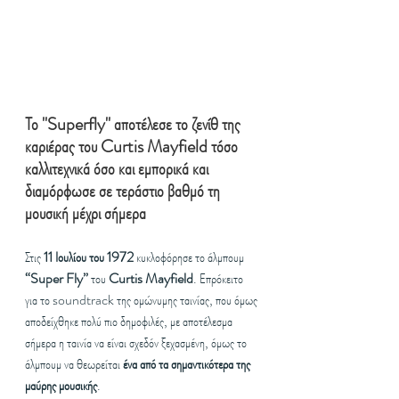
Το "Superfly" αποτέλεσε το ζενίθ της 
καριέρας του Curtis Mayfield τόσο 
καλλιτεχνικά όσο και εμπορικά και 
διαμόρφωσε σε τεράστιο βαθμό τη 
μουσική μέχρι σήμερα
Στις 
11 Ιουλίου του 1972
 κυκλοφόρησε το άλμπουμ 
“Super Fly”
 του 
Curtis Mayfield
. Επρόκειτο 
για το soundtrack της ομώνυμης ταινίας, που όμως 
αποδείχθηκε πολύ πιο δημοφιλές, με αποτέλεσμα 
σήμερα η ταινία να είναι σχεδόν ξεχασμένη, όμως το 
άλμπουμ να θεωρείται 
ένα από τα σημαντικότερα της 
μαύρης μουσικής
. 