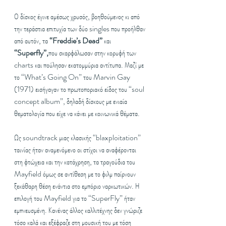
Ο δίσκος έγινε αμέσως χρυσός, βοηθούμενος κι από 
την τεράστια επιτυχία των δύο singles που προήλθαν 
από αυτόν, τα
 “Freddie’s Dead”
 και 
“Superfly”,
που σκαρφάλωσαν στην κορυφή των 
charts και πούλησαν εκατομμύρια αντίτυπα. Μαζί με 
το “What’s Going On” του Marvin Gay 
(1971) εισήγαγαν το πρωτοποριακό είδος του “soul 
concept album”, δηλαδή δίσκους με ενιαία 
θεματολογία που είχε να κάνει με κοινωνικά θέματα.
Ως soundtrack μιας κλασικής “blaxploitation” 
ταινίας ήταν αναμενόμενο οι στίχοι να αναφέρονται 
στη φτώχεια και την κατάχρηση, τα τραγούδια του 
Mayfield όμως σε αντίθεση με το φιλμ παίρνουν 
ξεκάθαρη θέση ενάντια στο εμπόριο ναρκωτικών. Η 
επιλογή του Mayfield για το “SuperFly” ήταν 
εμπνευσμένη. Κανένας άλλος καλλιτέχνης δεν γνώριζε 
τόσο καλά και εξέφραζε στη μουσική του με τόση 