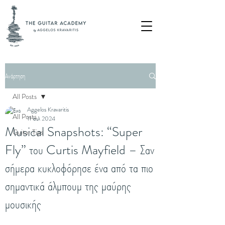
Ανάρτηση
All Posts
Aggelos Kravaritis
All Posts
11 Ιουλ 2024
Musical Snapshots: “Super
Guitar Tips
Fly” του Curtis Mayfield – Σαν
σήμερα κυκλοφόρησε ένα από τα πιο
σημαντικά άλμπουμ της μαύρης
μουσικής