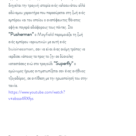
διηγείται την τραγική ιστορία ενός καλοσυνάτου αλλά 
αδύναμου χαρακτήρα που παρασύρεται στη ζωή ενός 
εμπόρου και του οποίου ο αναπόφευκτος θάνατος 
αφήνει παγερά αδιάφορους τους πάντες. Στο 
“Pusherman”
 ο Mayfield παρομοιάζει τη ζωή 
ενός εμπόρου ναρκωτικών με αυτή ενός 
buisinessman, σαν να είναι ένας ακόμη τρόπος να 
κερδίσει κάποιος τα προς το ζην σε δύσκολες 
καταστάσεις ενώ στο τραγούδι 
“Superfly”
 ο 
ομώνυμος ήρωας αντιμετωπίζεται σαν ένας ανήθικος 
τζογαδόρος, σε αντίθεση με την ηρωοποίησή του στην 
ταινία.
https://www.youtube.com/watch?
v=absss4RXfys