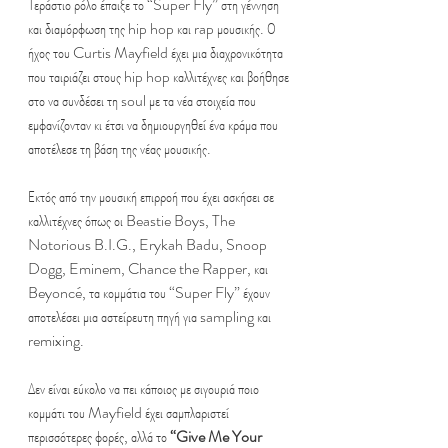
Τεράστιο ρόλο έπαιξε το “Super Fly” στη γέννηση 
και διαμόρφωση της hip hop και rap μουσικής. Ο 
ήχος του Curtis Mayfield έχει μια διαχρονικότητα 
που ταιριάζει στους hip hop καλλιτέχνες και βοήθησε 
στο να συνδέσει τη soul με τα νέα στοιχεία που 
εμφανίζονταν κι έτσι να δημιουργηθεί ένα κράμα που 
αποτέλεσε τη βάση της νέας μουσικής. 
Εκτός από την μουσική επιρροή που έχει ασκήσει σε 
καλλιτέχνες όπως οι Beastie Boys, The 
Notorious B.I.G., Erykah Badu, Snoop 
Dogg, Eminem, Chance the Rapper, και 
Beyoncé, τα κομμάτια του “Super Fly” έχουν 
αποτελέσει μια αστείρευτη πηγή για sampling και 
remixing.
Δεν είναι εύκολο να πει κάποιος με σιγουριά ποιο 
κομμάτι του Mayfield έχει σαμπλαριστεί 
περισσότερες φορές, αλλά το 
“Give Me Your 